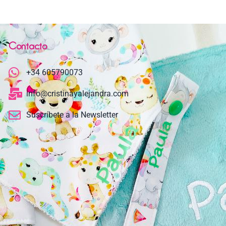
Contacto
+34 605790073
info@cristinayalejandra.com
Suscríbete a la Newsletter