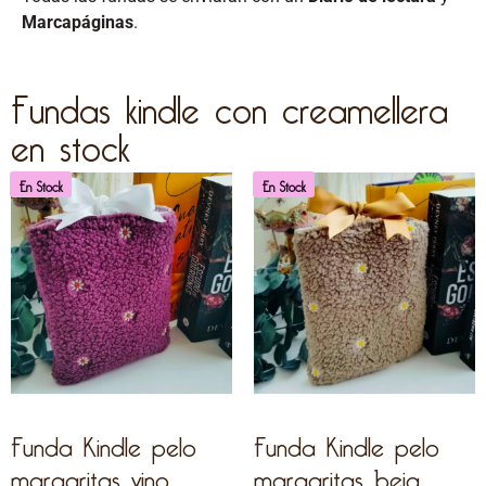
Marcapáginas
.
Fundas kindle con creamellera
en stock
En Stock
En Stock
Funda Kindle pelo
Funda Kindle pelo
margaritas vino
margaritas beig