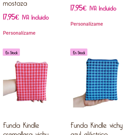
mostaza
17,95
€
IVA Incluido
17,95
€
IVA Incluido
Personalízame
Personalízame
En Stock
En Stock
Funda Kindle
Funda Kindle vichy
cremallera vichy
azul eléctrico