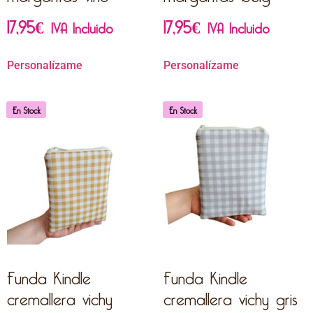
17,95
€
17,95
€
IVA Incluido
IVA Incluido
Personalízame
Personalízame
En Stock
En Stock
Funda Kindle
Funda Kindle
cremallera vichy
cremallera vichy gris