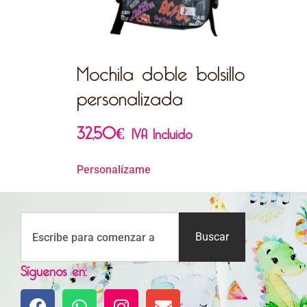
Mochila doble bolsillo
personalizada
32,50
€
IVA Incluido
Personalízame
Buscar
Síguenos en: