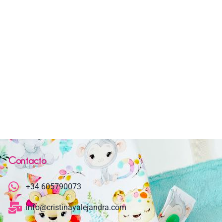
Contacto
+34 605790073
info@cristinayalejandra.com