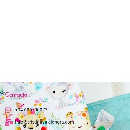
Contacto
+34 605790073
info@cristinayalejandra.com