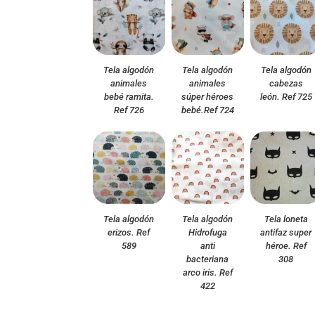
Tela algodón
Tela algodón
Tela algodón
animales
animales
cabezas
bebé ramita.
súper héroes
león. Ref 725
Ref 726
bebé.Ref 724
Tela algodón
Tela algodón
Tela loneta
erizos. Ref
Hidrofuga
antifaz super
589
anti
héroe. Ref
bacteriana
308
arco iris. Ref
422