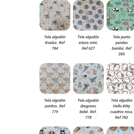
Tela algodón
Tela algodón
Tela punto
Koalas. Ref
erizos mini.
pandas
784
Ref 627
bambú. Ref
285
Tela algodón
Tela algodón
Tela algodón
zorritos. Ref
dragones
Hello Kitty
779
bebé. Ref.
cuadros rosa.
778
Ref 782