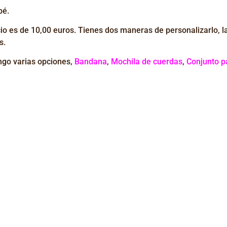
bé.
cio es de 10,00 euros. Tienes dos maneras de personalizarlo,
l
s.
ngo varias
opciones
,
Bandana
,
Mochila de cuerdas
,
Conjunto 