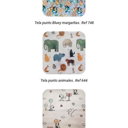
Tela punto Bluey margaritas. Ref 748
Tela punto animales. Ref 644