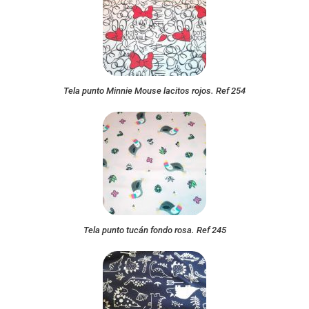
Tela punto Minnie Mouse lacitos rojos. Ref 254
Tela punto tucán fondo rosa. Ref 245