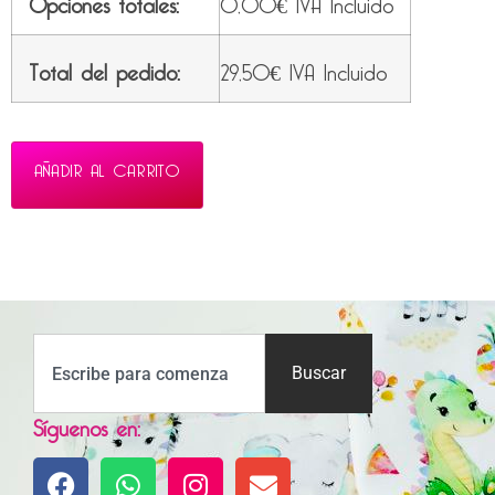
Opciones totales:
0,00
€
IVA Incluido
Total del pedido:
29,50
€
IVA Incluido
AÑADIR AL CARRITO
Buscar
Síguenos en: