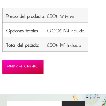
Precio del producto:
8,50
€
IVA Incluido
Opciones totales:
0,00
€
IVA Incluido
Total del pedido:
8,50
€
IVA Incluido
AÑADIR AL CARRITO