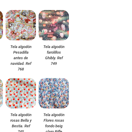
Tela algodón
Tela algodón
Pesadilla
farolillos
antes de
Ghibly. Ref
navidad. Ref
749
768
Tela algodón
Tela algodón
rosas Bella y
Flores rosas
Bestia. Ref
fondo beig
745
claro Rifle