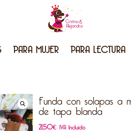
S
PARA MUJER
PARA LECTURA
Funda con solapas a m
de tapa blanda
21,50
€
IVA Incluido