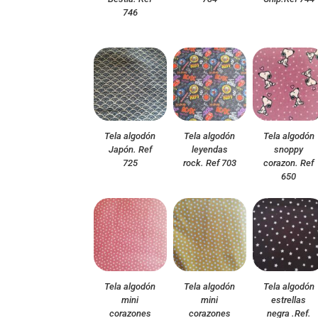
746
Tela algodón
Tela algodón
Tela algodón
Japón. Ref
leyendas
snoppy
725
rock. Ref 703
corazon. Ref
650
Tela algodón
Tela algodón
Tela algodón
mini
mini
estrellas
corazones
corazones
negra .Ref.