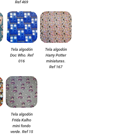
Ref 469
Tela algodón
Tela algodón
Doc Who. Ref
Harry Potter
016
miniaturas.
Ref 167
Tela algodón
Frida Kalho
mini fondo
verde. Ref 15