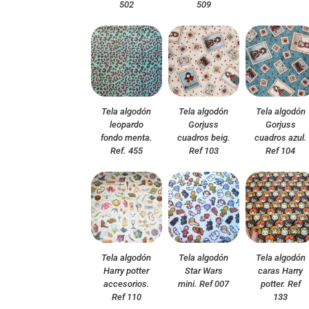
502
509
Tela algodón
Tela algodón
Tela algodón
leopardo
Gorjuss
Gorjuss
fondo menta.
cuadros beig.
cuadros azul.
Ref. 455
Ref 103
Ref 104
Tela algodón
Tela algodón
Tela algodón
Harry potter
Star Wars
caras Harry
accesorios.
mini. Ref 007
potter. Ref
Ref 110
133