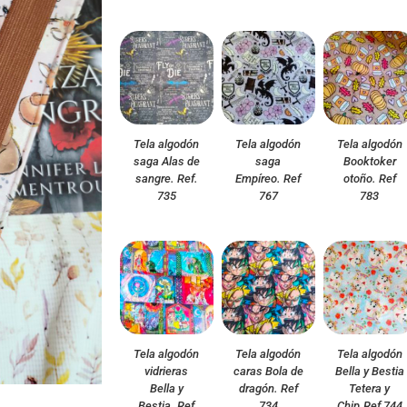
Tela algodón
Tela algodón
Tela algodón
saga Alas de
saga
Booktoker
sangre. Ref.
Empíreo. Ref
otoño. Ref
735
767
783
Tela algodón
Tela algodón
Tela algodón
vidrieras
caras Bola de
Bella y Bestia
Bella y
dragón. Ref
Tetera y
Bestia. Ref
734
Chip.Ref 744