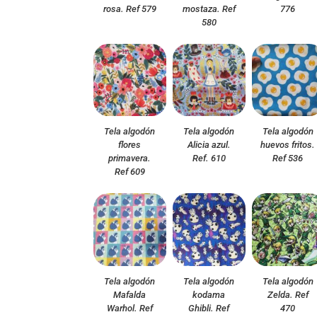
rosa. Ref 579
mostaza. Ref
776
580
Tela algodón
Tela algodón
Tela algodón
flores
Alicia azul.
huevos fritos.
primavera.
Ref. 610
Ref 536
Ref 609
Tela algodón
Tela algodón
Tela algodón
Mafalda
kodama
Zelda. Ref
Warhol. Ref
Ghibli. Ref
470