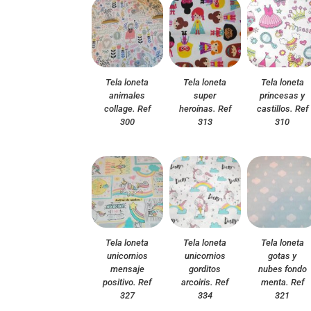
Tela loneta
Tela loneta
Tela loneta
animales
super
princesas y
collage. Ref
heroínas. Ref
castillos. Ref
300
313
310
Tela loneta
Tela loneta
Tela loneta
unicornios
unicornios
gotas y
mensaje
gorditos
nubes fondo
positivo. Ref
arcoiris. Ref
menta. Ref
327
334
321