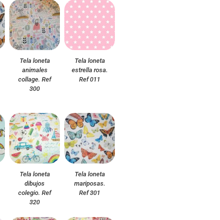
Tela loneta
Tela loneta
animales
estrella rosa.
collage. Ref
Ref 011
300
Tela loneta
Tela loneta
dibujos
mariposas.
colegio. Ref
Ref 301
320