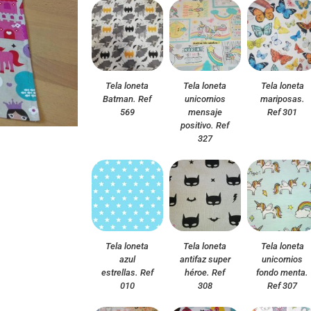
Tela loneta
Tela loneta
Tela loneta
Batman. Ref
unicornios
mariposas.
569
mensaje
Ref 301
positivo. Ref
327
Tela loneta
Tela loneta
Tela loneta
azul
antifaz super
unicornios
estrellas. Ref
héroe. Ref
fondo menta.
010
308
Ref 307