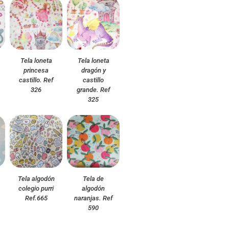
Tela loneta
Tela loneta
princesa
dragón y
castillo. Ref
castillo
326
grande. Ref
325
Tela algodón
Tela de
colegio purri
algodón
Ref.665
naranjas. Ref
590