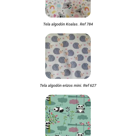
Tela algodón Koalas. Ref 784
Tela algodón erizos mini. Ref 627