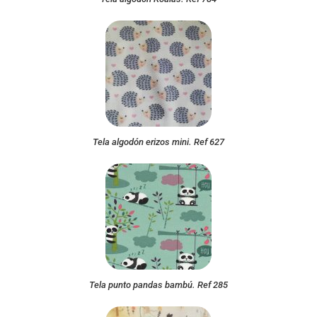
Tela algodón erizos mini. Ref 627
Tela punto pandas bambú. Ref 285