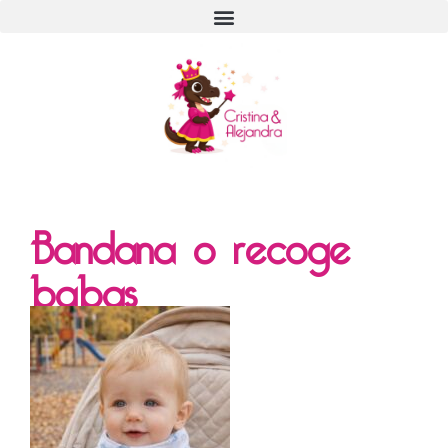
Bandana o recoge
babas