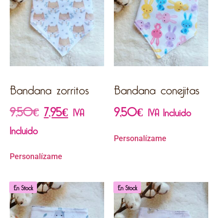
Bandana zorritos
Bandana conejitas
9,50
€
7,95
€
9,50
€
IVA
IVA Incluido
Incluido
Personalízame
Personalízame
En Stock
En Stock