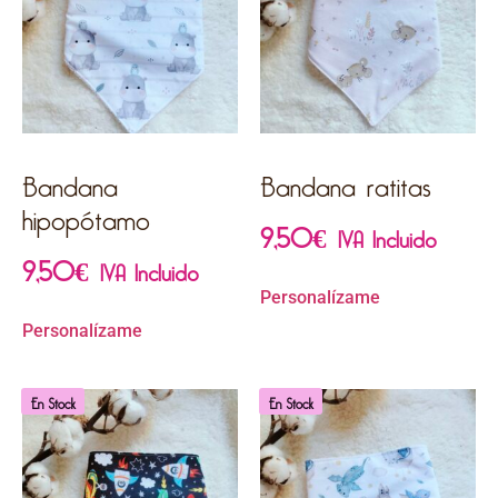
Bandana
Bandana ratitas
hipopótamo
9,50
€
IVA Incluido
9,50
€
IVA Incluido
Personalízame
Personalízame
En Stock
En Stock