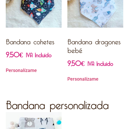
Bandana cohetes
Bandana dragones
bebé
9,50
€
IVA Incluido
9,50
€
IVA Incluido
Personalízame
Personalízame
Bandana personalizada