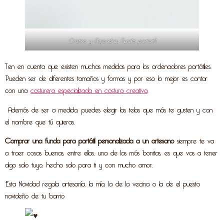
Cristina y Alejandra. Funda portatil1
Ten en cuenta que existen muchas medidas para los ordenadores portátiles.
Pueden ser de diferentes tamaños y formas y por eso lo mejor es contar
con una
costurera especializada en costura creativa
.
Además de ser a medida, puedes elegir las telas que más te gusten y con
el nombre que tú quieras.
Comprar una funda para portátil personalizada a un artesano
siempre te va
a traer cosas buenas, entre ellas, una de las más bonitas, es que vas a tener
algo solo tuyo, hecho solo para ti y con mucho amor.
Esta Navidad regala artesanía, la mía, la de la vecina o la de el puesto
navideño de tu barrio