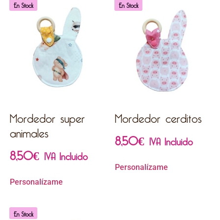
En Stock
En Stock
Mordedor super
Mordedor cerditos
animales
8,50
€
IVA Incluido
8,50
€
IVA Incluido
Personalízame
Personalízame
En Stock