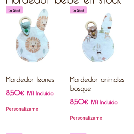
En Stock
En Stock
Mordedor leones
Mordedor animales
bosque
8,50
€
IVA Incluido
8,50
€
IVA Incluido
Personalízame
Personalízame