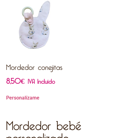
Mordedor conejitas
8,50
€
IVA Incluido
Personalízame
Mordedor bebé
personalizado