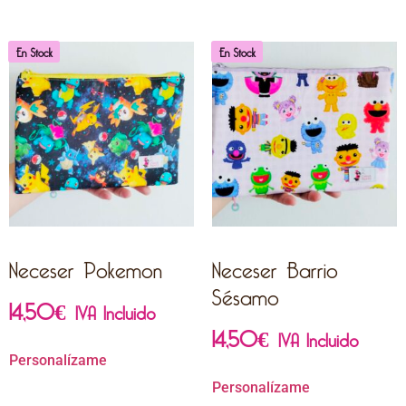
En Stock
En Stock
Neceser Pokemon
Neceser Barrio
Sésamo
14,50
€
IVA Incluido
14,50
€
IVA Incluido
Personalízame
Personalízame