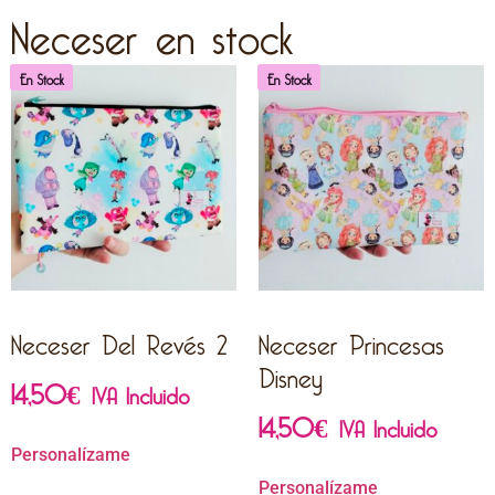
Neceser en stock
En Stock
En Stock
Neceser Del Revés 2
Neceser Princesas
Disney
14,50
€
IVA Incluido
14,50
€
IVA Incluido
Personalízame
Personalízame