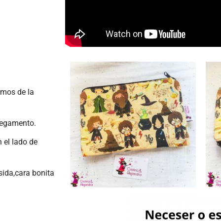
emos de la
 pegamento.
n el lado de
osida,cara bonita