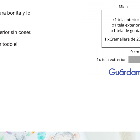
ra bonita y lo
rior sin coser.
 todo el
Guárda