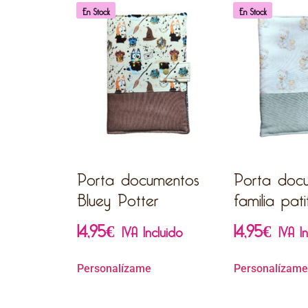
En Stock
En Stock
Porta documentos
Porta doc
Bluey Potter
familia pati
14,95
€
14,95
€
IVA Incluido
IVA I
Personalízame
Personalízame