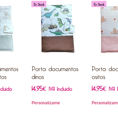
En Stock
En Stock
umentos
Porta documentos
Porta do
tos
dinos
ositos
14,95
€
14,95
€
ncluido
IVA Incluido
IVA 
Personalízame
Personalízam