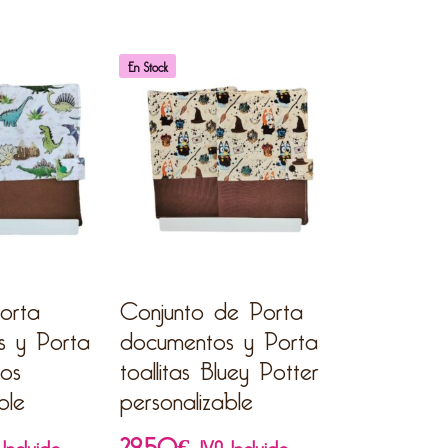
En Stock
orta
Conjunto de Porta
s y Porta
documentos y Porta
nos
toallitas Bluey Potter
ble
personalizable
29,50
€
 Incluido
IVA Incluido