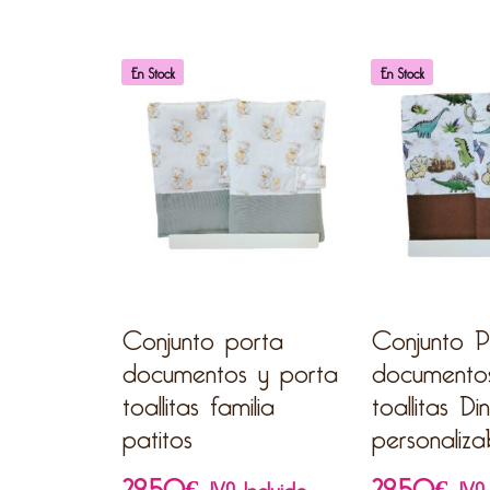
En Stock
En Stock
Conjunto porta
Conjunto P
documentos y porta
documento
toallitas familia
toallitas Di
patitos
personaliza
29,50
€
29,50
€
IVA Incluido
IVA