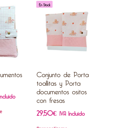
En Stock
cumentos
Conjunto de Porta
toallitas y Porta
documentos ositos
Incluido
con fresas
29,50
€
IVA Incluido
e